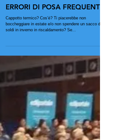
ERRORI DI POSA FREQUENTI
Cappotto termico? Cos’è? Ti piacerebbe non
boccheggiare in estate e/o non spendere un sacco di
soldi in inverno in riscaldamento? Se...