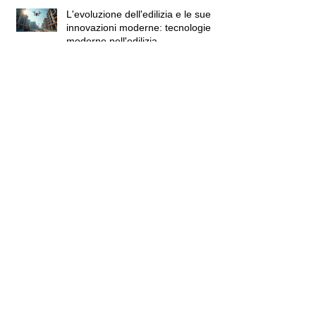
L'evoluzione dell'edilizia e le sue
innovazioni moderne: tecnologie
moderne nell'edilizia
Massimizza il tuo business con
partnership esclusive nel settore
edile
Ottimizza la gestione materiali edili
online con il magazzino edile
virtuale
Benefici di accordi esclusivi con
marchi: vantaggi per i rivenditori