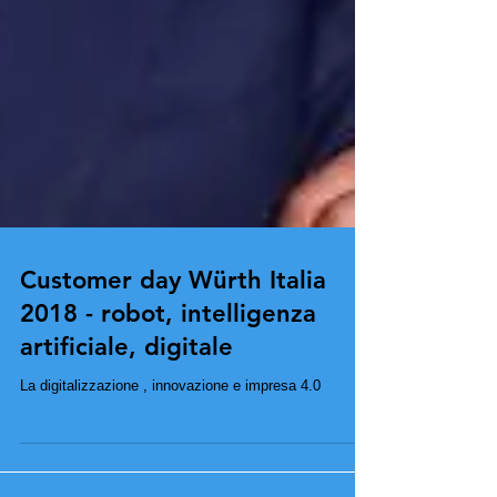
Customer day Würth Italia
2018 - robot, intelligenza
artificiale, digitale
La digitalizzazione , innovazione e impresa 4.0