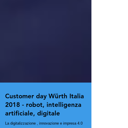
Customer day Würth Italia
2018 - robot, intelligenza
artificiale, digitale