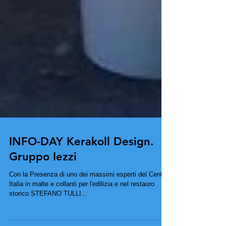
INFO-DAY Kerakoll Design.
Gruppo Iezzi
Con la Presenza di uno dei massimi esperti del Centro
Italia in malte e collanti per l'edilizia e nel restauro
storico STEFANO TULLI...